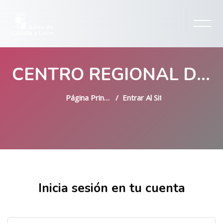
CENTRO REGIONAL DE FORMACIÓN Y ESTUDIOS SOCIALES
Página Principal
Entrar Al Sitio
Salta al contenido principal
Inicia sesión en tu cuenta
Nombre de usuario